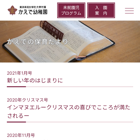
未就園児
⼊ 園
togg
プログラム
案 内
navi
かえでの保育だより
2021年1月号
新しい年のはじまりに
2020年クリスマス号
インマヌエルークリスマスの喜びでこころが満た
されるー
2020年11月号