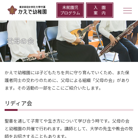
未就園児
⼊ 園
togg
プログラム
案 内
navi
父母の会
かえで幼稚園には子どもたちを共に守り育んでいくため、また保
護者同士の交わりのために、父母による組織「父母の会」があり
ます。その活動の一部をここにご紹介いたします。
リディア会
聖書を通して子育てや生き方について学び合う時です。父母の会
と幼稚園の共催で行われます。講師として、大学の先生や教会の牧
師をお招きすることもあります。