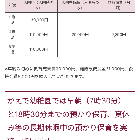
入園料（入園時の
入園準備金（入園時の
教育諸費（月
年次
み）
み）
額）
3歳
130,000円
児
4歳
110,000円
20,000円
7,800円
児
5歳
110,000円
児
※年度の初めに教育充実費30,000円、施設設備資金21,000円、後
援会費5,000円を納入していただきます。
かえで幼稚園では早朝（7時30分）
と18時30分までの預かり保育、夏休
み等の長期休暇中の預かり保育を実