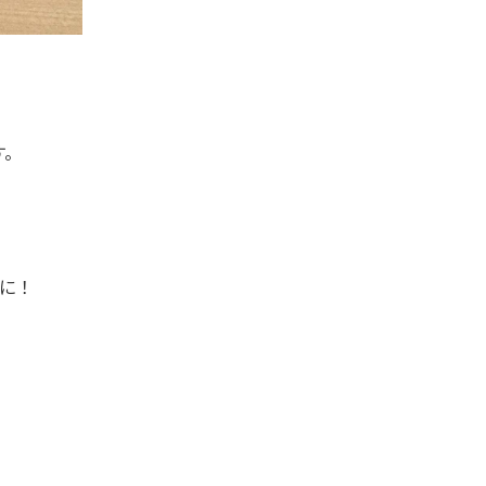
す。
に！