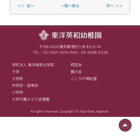
前へ
一覧へ戻る
次へ
〒106-0032東京都港区六本木5-6-14
TEL：03-3401-3014 /FAX：03-3408-3338
学校法人 東洋英和女学院
同窓会
大学
楓の会
大学院
こころの相談室
中学部・高等部
小学部
大学付属かえで幼稚園
All rights reserved. Copyright (C) Toyo Eiwa Jogakuin.