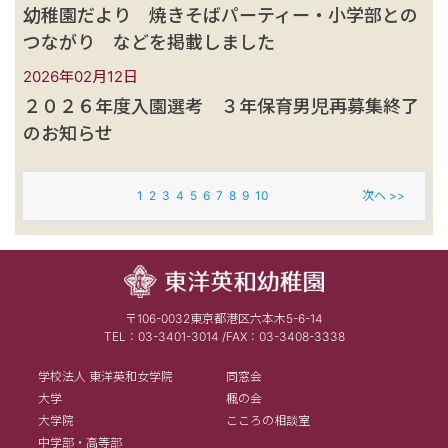
幼稚園だより 焼きそばパーティー・小学部との
つながり などを掲載しました
2026年02月12日
２０２６年度入園選考 ３年保育男児再募集終了
のお知らせ
1
2
3
4
5
6
7
8
9
10
次へ >>
〒106-0032東京都港区六本木5-6-14
TEL：03-3401-3014 /FAX：03-3408-3338
学校法人 東洋英和女学院
同窓会
大学
楓の会
大学院
こころの相談室
中学部・高等部