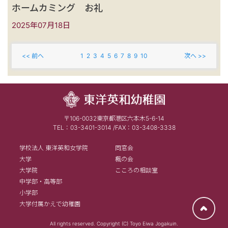
ホームカミング お礼
2025年07月18日
<< 前へ
1
2
3
4
5
6
7
8
9
10
次へ >>
〒106-0032東京都港区六本木5-6-14
TEL：03-3401-3014 /FAX：03-3408-3338
学校法人 東洋英和女学院
同窓会
大学
楓の会
大学院
こころの相談室
中学部・高等部
小学部
大学付属かえで幼稚園
All rights reserved. Copyright (C) Toyo Eiwa Jogakuin.