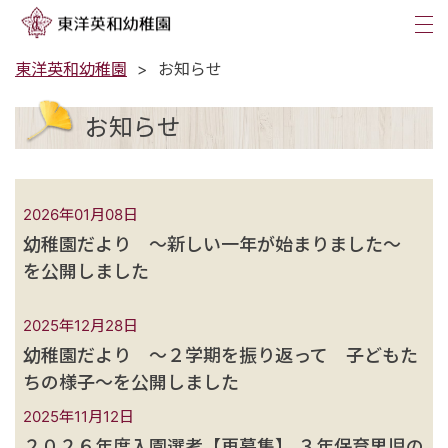
tog
nav
東洋英和幼稚園
お知らせ
お知らせ
2026年01月08日
幼稚園だより ～新しい一年が始まりました～
を公開しました
2025年12月28日
幼稚園だより ～２学期を振り返って 子どもた
ちの様子～を公開しました
2025年11月12日
２０２６年度入園選考【再募集】 ３年保育男児の