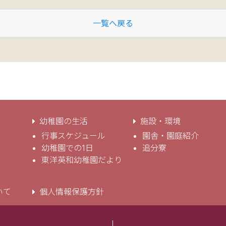
一覧へ戻る
幼稚園の生活
施設・環境
行事スケジュール
園舎・園庭紹介
幼稚園での1日
追分寮
東洋英和幼稚園だより
いて
個人情報保護方針