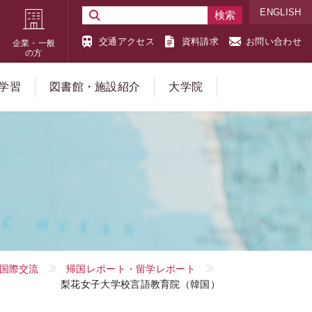
ENGLISH
交通アクセス
資料請求
お問い合わせ
企業・一般
の方
学習
図書館・施設紹介
大学院
国際交流
帰国レポート・留学レポート
梨花女子大学校言語教育院（韓国）