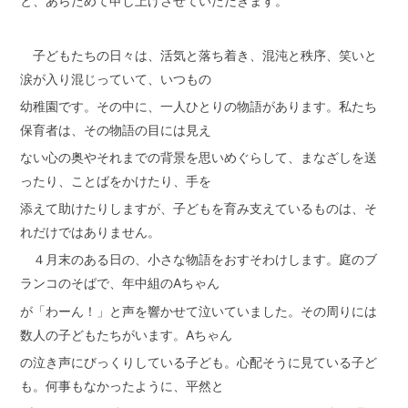
と、あらためて申し上げさせていただきます。
子どもたちの日々は、活気と落ち着き、混沌と秩序、笑いと
涙が入り混じっていて、いつもの
幼稚園です。その中に、一人ひとりの物語があります。私たち
保育者は、その物語の目には見え
ない心の奥やそれまでの背景を思いめぐらして、まなざしを送
ったり、ことばをかけたり、手を
添えて助けたりしますが、子どもを育み支えているものは、そ
れだけではありません。
４月末のある日の、小さな物語をおすそわけします。庭のブ
ランコのそばで、年中組のAちゃん
が「わーん！」と声を響かせて泣いていました。その周りには
数人の子どもたちがいます。Aちゃん
の泣き声にびっくりしている子ども。心配そうに見ている子ど
も。何事もなかったように、平然と