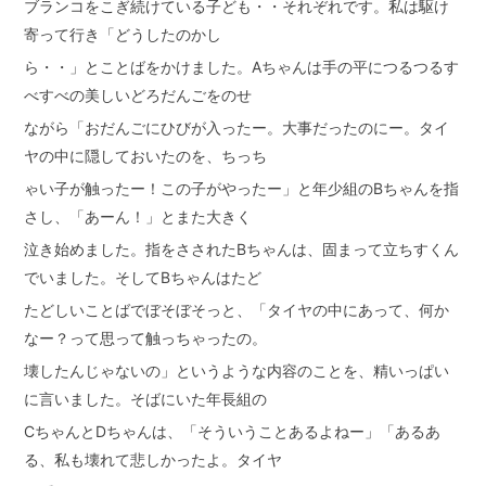
ブランコをこぎ続けている子ども・・それぞれです。私は駆け
寄って行き「どうしたのかし
ら・・」とことばをかけました。Aちゃんは手の平につるつるす
べすべの美しいどろだんごをのせ
ながら「おだんごにひびが入ったー。大事だったのにー。タイ
ヤの中に隠しておいたのを、ちっち
ゃい子が触ったー！この子がやったー」と年少組のBちゃんを指
さし、「あーん！」とまた大きく
泣き始めました。指をさされたBちゃんは、固まって立ちすくん
でいました。そしてBちゃんはたど
たどしいことばでぼそぼそっと、「タイヤの中にあって、何か
なー？って思って触っちゃったの。
壊したんじゃないの」というような内容のことを、精いっぱい
に言いました。そばにいた年長組の
CちゃんとDちゃんは、「そういうことあるよねー」「あるあ
る、私も壊れて悲しかったよ。タイヤ