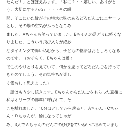
たんだ！」とほほえみます。「私に？・・嬉しい、ありがと
う。大切にするわね」・・・その瞬
間、そこにいた皆がその特大の味のあるどろだんごにニヤーっ
とし、その場の空気がふっとなごみ
ました。Aちゃんも笑っていました。Bちゃんの足どりは軽くな
りました。こういう飛び入りが絶妙
なタイミングで舞い込むから、子どもの物語はおもしろくなる
のです。（おそらく、Eちゃんは近く
でこのやりとりを見ていて、何かを思ってどろだんごを持って
きたのでしょう。その気持ちが楽し
く愛おしく思えました）
話はもう少し続きます。Eちゃんからだんごをもらった直後に
私はオリーブの部屋に呼ばれて、そ
こを離れました。10分ほどしてから戻ると、Aちゃん・Cちゃ
ん・Ｄちゃんが、輪になってしゃが
み、3人でＡちゃんのだんごのひびをていねいに埋めていまし