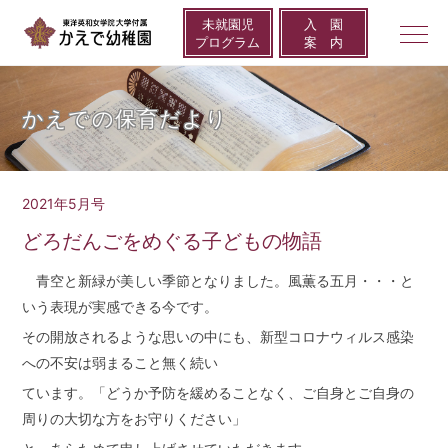
未就園児
⼊ 園
togg
プログラム
案 内
navi
かえでの保育だより
2021年5月号
どろだんごをめぐる子どもの物語
青空と新緑が美しい季節となりました。風薫る五月・・・と
いう表現が実感できる今です。
その開放されるような思いの中にも、新型コロナウィルス感染
への不安は弱まること無く続い
ています。「どうか予防を緩めることなく、ご自身とご自身の
周りの大切な方をお守りください」