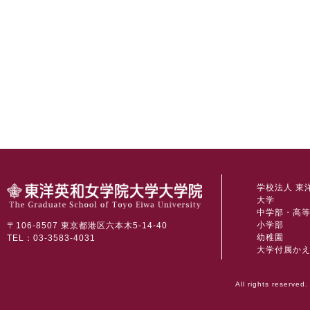
学校法人 東
大学
中学部・高
小学部
〒106-8507 東京都港区六本木5-14-40
幼稚園
TEL：03-3583-4031
大学付属か
All rights reserved