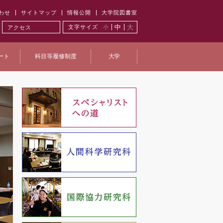
わせ
サイトマップ
情報公開
大学院図書室
中
大
文字サイズ
小
アクセス
ート
科目等履修制度
大学