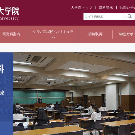
大学院トップ
資料請求
お問い合
シラバス紹介·カリキュラ
研究科案内
資格取得
学生サポ
ム