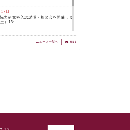
月17日
協力研究科入試説明・相談会を開催しま
土）13:
月01日
ニュース一覧へ
RSS
入試説明・相談会について 12/6(土)
クセス