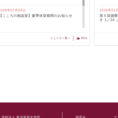
2026年07月04日
2026年01
【こころの相談室】夏季休室期間のお知らせ
第５回国際
す 1／24（
2026年07月02日
2025年12
ニュース一覧へ
RSS
沖縄自衛隊基地研修報告
12月実施の
学校法人 東洋英和女学院
同窓会
ア