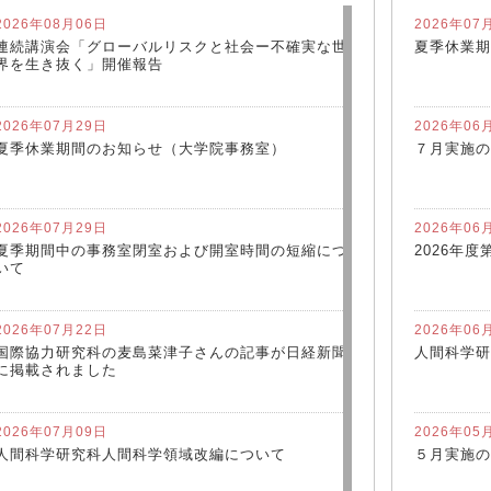
2026年08月06日
2026年07
連続講演会「グローバルリスクと社会ー不確実な世
夏季休業期
界を生き抜く」開催報告
2026年07月29日
2026年06
夏季休業期間のお知らせ（大学院事務室）
７月実施の
2026年07月29日
2026年06
夏季期間中の事務室閉室および開室時間の短縮につ
2026年
いて
2026年07月22日
2026年06
国際協力研究科の麦島菜津子さんの記事が日経新聞
人間科学研
に掲載されました
2026年07月09日
2026年05
人間科学研究科人間科学領域改編について
５月実施の