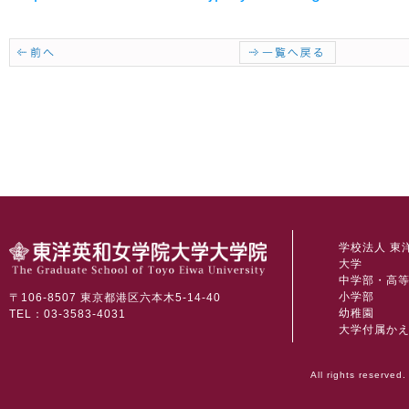
学校法人 東
大学
中学部・高
小学部
〒106-8507 東京都港区六本木5-14-40
幼稚園
TEL：03-3583-4031
大学付属か
All rights reserved