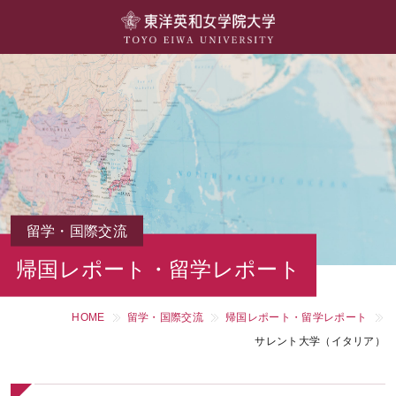
大学概要
学部・学科
キャンパスライフ
留学・国際交流
キャリア・就職
留学・国際交流
帰国レポート・留学レポート
研究・社会連携・生涯学習
HOME
留学・国際交流
帰国レポート・留学レポート
図書館・施設紹介
サレント大学（イタリア）
大学院