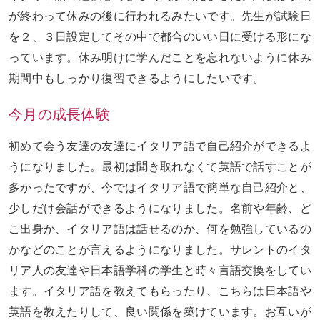
が終わって休みの後に
行われる
みたい
で
す。先生が試験日
を２、３日設定してその中で都合のいい日に受ける形にな
っています。休み明けに学んだことを忘れないように休み
期間中もしっかり復習できるようにしたいです。
今月の成長体験
初めて会う友達の友達にイタリア語で自己紹介
が
できるよ
うになりました。最初は聞き取れなくて英語で話すことが
多かったですが、今ではイタリア語で簡単な自己紹介と
、
少しだけ
会話
が
できるようになりました。名前や
年齢
、ど
こ出身か、イタリア語は話せるのか、何を勉強しているの
かなどのことが言えるようになりました。サレントのイタ
リア人の友達や日本語学科の学生と
時々
言語交換をしてい
ます。イタリア語を教えてもらったり、
こちらは
日本語や
英語を教えたりして
、
良い関係
を
築けています。お互いが