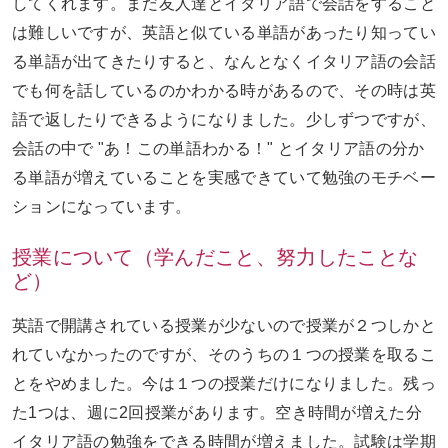
してくれます。まだ友人達とイタリア語で会話
を
すること
は
難しいですが、英語と似ている単語があったり知ってい
る単語が出てきた
りすると、
なんとなくイタリア語の会話
でも何を
話して
いるのかわかる時があるので
、
その時は英
語で返したりできるようになりました。
少しずつですが、
会話の中で
"
あ！この単語わかる！" とイタリア語の分か
る単語が増えていることを実感できていて勉強のモチベー
ションになっています。
授業について（学んだこと、努力したことな
ど）
英語で開講されている授業が少ないので授業が２
つ
しかと
れていなかったのですが、そのうちの１つの授業を取るこ
とをやめました。今は１つの授業だけになりました。残っ
た1つは
、
週
に
2回
授業
があります。空き時間が増えた分
イタリア語の勉強をできる時間が増えました。試験は学期