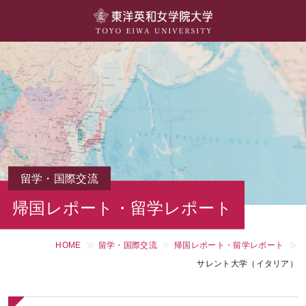
大学概要
学部・学科
キャンパスライフ
留学・国際交流
キャリア・就職
留学・国際交流
帰国レポート・留学レポート
研究・社会連携・生涯学習
HOME
留学・国際交流
帰国レポート・留学レポート
図書館・施設紹介
サレント大学（イタリア）
大学院