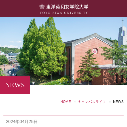
大学概要
学部・学科
キャンパスライフ
留学・国際交流
キャリア・就職
NEWS
研究・社会連携・生涯学習
HOME
キャンパスライフ
NEWS
図書館・施設紹介
2024年04月25日
大学院