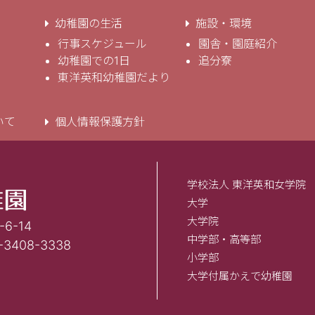
幼稚園の生活
施設・環境
行事スケジュール
園舎・園庭紹介
幼稚園での1日
追分寮
東洋英和幼稚園だより
いて
個人情報保護方針
学校法人 東洋英和女学院
大学
大学院
6-14
中学部・高等部
-3408-3338
小学部
大学付属かえで幼稚園