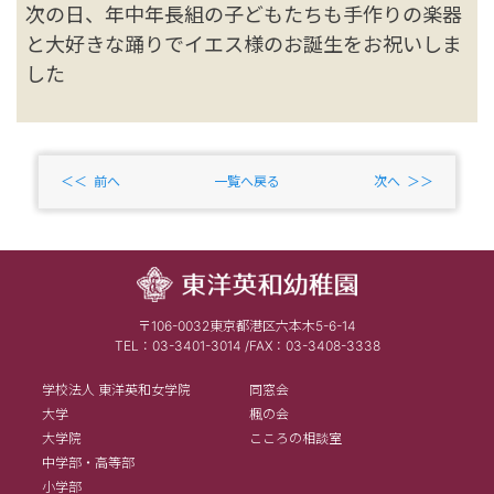
次の日、年中年長組の子どもたちも手作りの楽器
と大好きな踊りでイエス様のお誕生をお祝いしま
した
前へ
一覧へ戻る
次へ
〒106-0032東京都港区六本木5-6-14
TEL：03-3401-3014 /FAX：03-3408-3338
学校法人 東洋英和女学院
同窓会
大学
楓の会
大学院
こころの相談室
中学部・高等部
小学部