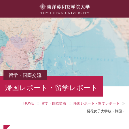
大学概要
学部・学科
キャンパスライフ
留学・国際交流
キャリア・就職
留学・国際交流
帰国レポート・留学レポート
研究・社会連携・生涯学習
HOME
留学・国際交流
帰国レポート・留学レポート
図書館・施設紹介
梨花女子大学校（韓国）
大学院