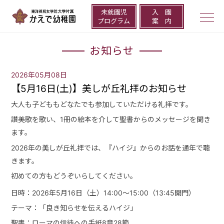
未就園児
⼊ 園
togg
プログラム
案 内
navi
お知らせ
2026年05月08日
【5月16日(土)】美しが丘礼拝のお知らせ
大人も子どももどなたでも参加していただける礼拝です。
讃美歌を歌い、1冊の絵本を介して聖書からのメッセージを聞き
ます。
2026年の美しが丘礼拝では、『ハイジ』からのお話を通年で聴
きます。
初めての方もどうぞいらしてください。
日時：2026年5月16日（土）14:00～15
:00
（13:45開門）
テーマ：「良き知らせを伝えるハイジ」
聖書：ローマの信徒への手紙8章28節