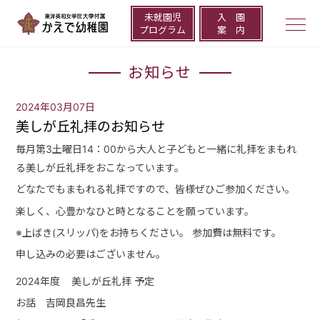
未就園児
⼊ 園
togg
プログラム
案 内
navi
お知らせ
2024年03月07日
美しが丘礼拝のお知らせ
毎月第3土曜日14：00から大人と子どもと一緒に礼拝をまもれ
る美しが丘礼拝をおこなっています。
どなたでもまもれる礼拝ですので、皆様ぜひご参加ください。
楽しく
、
心
豊か
なひと時となることを願って
います。
※
上ばき(スリッパ)をお持ちください。 参加
費は無料です。
申し込みの必要はございません。
2024年度 美しが丘礼拝 予定
お話 吉岡良昌先生