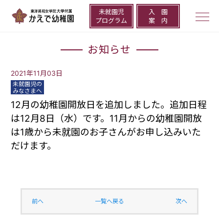
未就園児
⼊ 園
togg
プログラム
案 内
navi
お知らせ
2021年11月03日
未就園児の
みなさまへ
12月の幼稚園開放日を追加しました。追加日程
は12月8日（水）です。11月からの幼稚園開放
は1歳から未就園のお子さんがお申し込みいた
だけます。
前へ
一覧へ戻る
次へ