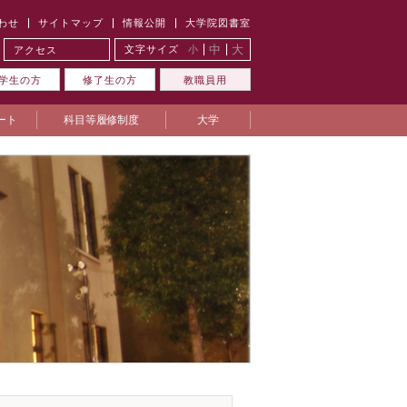
わせ
サイトマップ
情報公開
大学院図書室
中
大
文字サイズ
小
アクセス
学生の方
修了生の方
教職員用
ート
科目等履修制度
大学