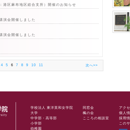
：港区麻布地区総合支所）開催のお知らせ
講演会開催しました
講演会開催しました
4
5
6
7
8
9
10
11
次へ>>
学校法人 東洋英和女学院
同窓会
アク
大学
楓の会
個人
中学部・高等部
こころの相談室
採用
小学部
この
幼稚園