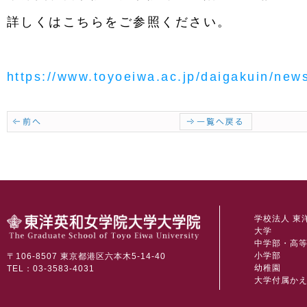
詳しくはこちらをご参照ください。
https://www.toyoeiwa.ac.jp/daigakuin/new
学校法人 東
大学
中学部・高
小学部
〒106-8507 東京都港区六本木5-14-40
幼稚園
TEL：03-3583-4031
大学付属か