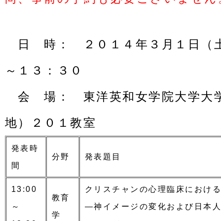
日 時： ２０
１４
年
３
月
１
日（
～１３：３０
会 場： 東洋英和女学院大学大
地）２０
１教室
発表時
分野
発表題目
間
13:00
クリスチャンの心理臨床におけ
教育
～
―神イメージの変化および日本
学