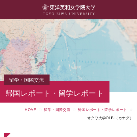
大学概要
学部・学科
キャンパスライフ
留学・国際交流
キャリア・就職
留学・国際交流
帰国レポート・留学レポート
研究・社会連携・生涯学習
HOME
留学・国際交流
帰国レポート・留学レポート
図書館・施設紹介
オタワ大学OLBI（カナダ）
大学院