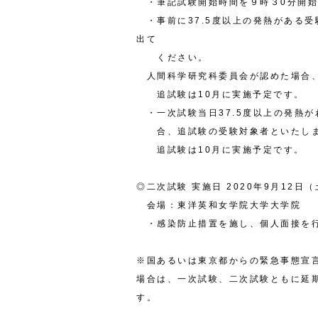
・筆記試験開始時間を９時３
0
分開始
・事前に
37.5
度以上の発熱がある受
出て
ください。
人間科学研究科委員会が認めた場合、
追試験は
10
月に実施予定です。
・一次試験当日
37.5
度以上の発熱が
合、追試験の受験対象者といたし
追試験は
10
月に実施予定です。
◎二次試験 実施日
2020
年
9
月
12
日（
会場：東洋英和女学院大学大学院
・感染防止措置を施し、個人面接を
※国あるいは東京都からの緊急事態宣
場合は、一次試験、二次試験ともに延
す。