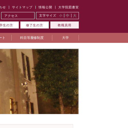
わせ
サイトマップ
情報公開
大学院図書室
中
大
文字サイズ
小
アクセス
学生の方
修了生の方
教職員用
ート
科目等履修制度
大学