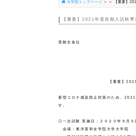
大学院トップページ
＞
＞ 【重要】2
【重要】2021年度前期入試秋
受験生各位
【重要】
202
新型コロナ感染防止対策のため、
2021
す。
◎一次試験 実施日：２０２０年９月５
会場：東洋英和女学院大学大学院