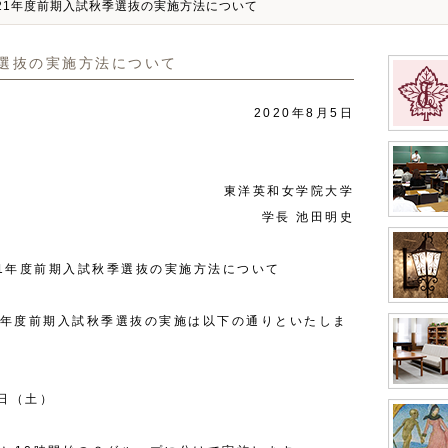
021年度前期入試秋季選抜の実施方法について
季選抜の実施方法について
2020
年
8
月
5
日
東洋英和女学院大学
学長 池田明史
1
年度前期入試秋季選抜の実施方法について
年度前期入試秋季選抜の実施は以下の通りといたしま
日（土）