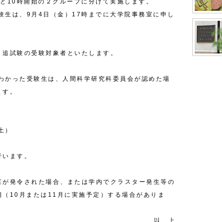
と
10
時開始の２グループに分けて実施します。
験生は、
9
月
4
日（金）
17
時までに大学院事務室に申し
追試験の受験対象者といたします。
わかった受験生は、人間科学研究科委員会が認めた場
ます。
土）
行います。
言が発令された場合、または学内でクラスター発生等の
期（
10
月または
11
月に実施予定）する場合がありま
以 上