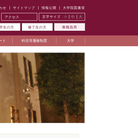
わせ
サイトマップ
情報公開
大学院図書室
中
大
文字サイズ
小
アクセス
学生の方
修了生の方
教職員用
ート
科目等履修制度
大学