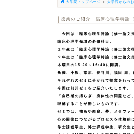
大学院トップページ
＞
大学院からの
授業のご紹介「臨床心理学特論
今回は「臨床心理学特論（修士論文指
臨床心理学領域の必修科目。
１年生は「臨床心理学特論（修士論文指
２年生は「臨床心理学特論（修士論文
木曜日の15:20～16:40に開講。
角藤、小坂、篠原、長谷川、福田 周、
それぞれのゼミに分かれて授業を行っ
今回は前川ゼミをご紹介いたします。
「自己感の揺らぎ、身体性の問題など
理解することが難しいものです。
ゼミでは、描画や箱庭、夢、メタファ
心の回復につながるプロセスを体験的
修士課程学生、博士課程学生、研究生