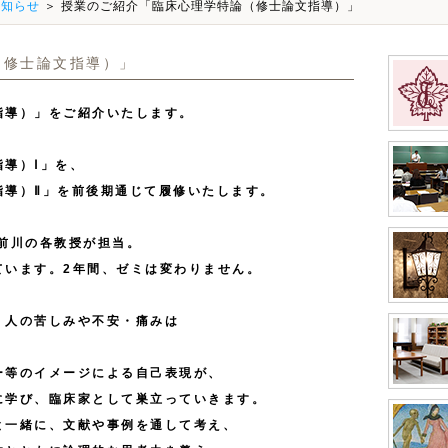
お知らせ
＞ 授業のご紹介「臨床心理学特論（修士論文指導）」
（修士論文指導）」
導）」をご紹介いたします。
導）Ⅰ」を、
指導）Ⅱ」を前後期通じて履修いたします。
前川の各教授が担当。
ています。2年間、ゼミは変わりません。
、人の苦しみや不安・痛みは
ー等のイメージによる自己表現が、
に学び、臨床家として巣立っていきます。
と一緒に、文献や事例を通して考え、