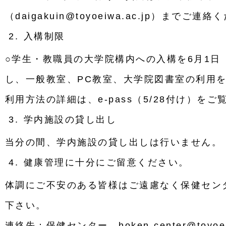
（
daigakuin@toyoeiwa.ac.jp
）までご連絡く
入構制限
○学生・教職員の大学院構内への入構を
6
月
1
日
し、一般教室、
PC
教室、大学院図書室の利用
利用方法の詳細は、
e-pass
（
5/28
付け）をご
学内施設の貸し出し
当分の間、学内施設の貸し出しは行いません。
健康管理に十分にご留意ください。
体調にご不安のある皆様はご遠慮なく保健セン
下さい。
連絡先：保健センター
hoken-center@toyoe