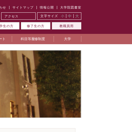
わせ
サイトマップ
情報公開
大学院図書室
中
大
文字サイズ
小
アクセス
学生の方
修了生の方
教職員用
ート
科目等履修制度
大学