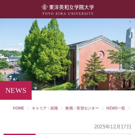
大学概要
学部・学科
キャンパスライフ
留学・国際交流
キャリア・就職
NEWS
研究・社会連携・生涯学習
HOME
キャリア・就職
教職・実習センター
NEWS一覧
図書館・施設紹介
2025年12月17日
大学院