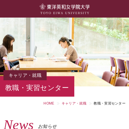
大学概要
学部・学科
キャンパスライフ
留学・国際交流
キャリア・就職
キャリア・就職
教職・実習センター
研究・社会連携・生涯学習
HOME
キャリア・就職
教職・実習センター
図書館・施設紹介
News
大学院
お知らせ