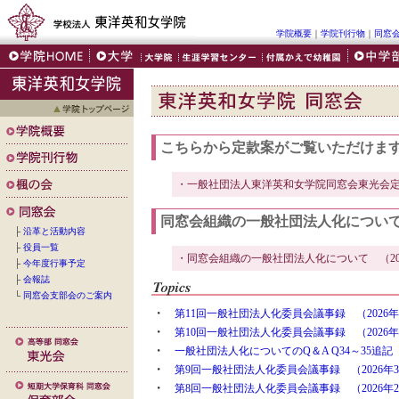
学院概要
｜
学院刊行物
｜
同窓
こちらから定款案がご覧いただけま
・一般社団法人東洋英和女学院同窓会東光会定款
同窓会組織の一般社団法人化につい
├
沿革と活動内容
├
役員一覧
・同窓会組織の一般社団法人化について （202
├
今年度行事予定
├
会報誌
└
同窓会支部会のご案内
・
第11回一般社団法人化委員会議事録 （2026年
・
第10回一般社団法人化委員会議事録 （2026年
・
一般社団法人化についてのQ＆A Q34～35追記 
・
第9回一般社団法人化委員会議事録 （2026年3
・
第8回一般社団法人化委員会議事録 （2026年2