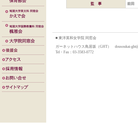
監 事
前田 
■ 東洋英和女学院 同窓会
ガーネットハウス鳥居坂（GHT） dousoukai-ght@toyo
Tel・Fax：03-3583-0772