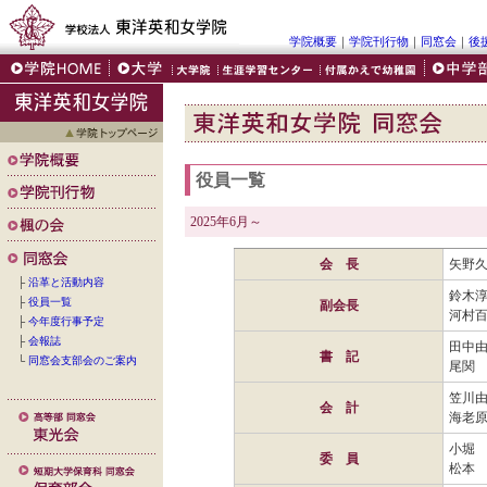
学院概要
｜
学院刊行物
｜
同窓会
｜
後
役員一覧
2025年6月～
会 長
矢野
├
沿革と活動内容
鈴木淳
├
役員一覧
副会長
河村百
├
今年度行事予定
├
会報誌
田中由
書 記
└
同窓会支部会のご案内
尾関 
笠川由
会 計
海老原
小堀 
委 員
松本 