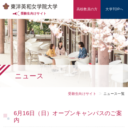
高校教員の方
大学TOPへ
入試情報（東洋英和の多様な入試）
受験生向けサイト
入試対策・データ
学費・奨学金
学部・学科
ニュース
東洋英和を知る
オープンキャンパス
受験生向けサイト
ニュース一覧
高校教員の方
6月16日（日）オープンキャンパスのご案
内