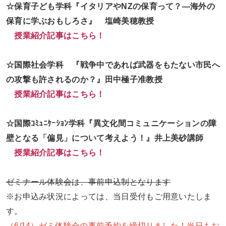
☆保育子ども学科『イタリアやNZの保育って？―海外の
保育に学ぶおもしろさ』 塩崎美穂教授
授業紹介記事はこちら！
☆国際社会学科 『戦争中であれば武器をもたない市民へ
の攻撃も許されるのか？』田中極子准教授
授業紹介記事はこちら！
☆国際ｺﾐｭﾆｹｰｼｮﾝ学科『異文化間コミュニケーションの障
壁となる「偏見」
について考えよう！』井上美砂講師
授業紹介記事はこちら！
ゼミナール体験会は、事前申込制となります
※お申込み状況によっては、当日受付もご用意いたしま
す。
（6/14）ゼミ体験会の事前予約を締切りました！当日もお