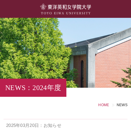
大学概要
学部・学科
キャンパスライフ
留学・国際交流
キャリア・就職
NEWS：2024年度
研究・社会連携・生涯学習
HOME
NEWS
図書館・施設紹介
2025年03月20日：お知らせ
大学院