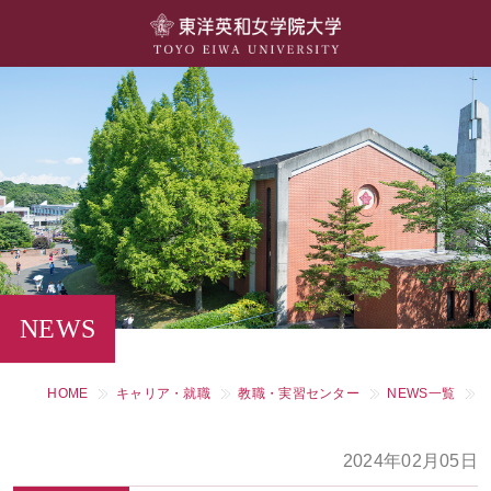
大学概要
学部・学科
キャンパスライフ
留学・国際交流
キャリア・就職
NEWS
研究・社会連携・生涯学習
HOME
キャリア・就職
教職・実習センター
NEWS一覧
図書館・施設紹介
2024年02月05日
大学院