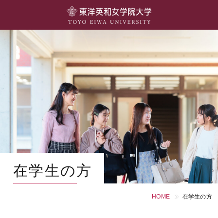
大学概要
学部・学科
キャンパスライフ
留学・国際交流
キャリア・就職
研究・社会連携・生涯学習
在学生の方
図書館・施設紹介
HOME
在学生の方
大学院