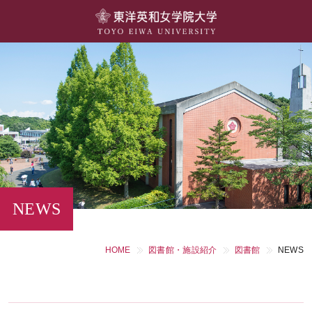
大学概要
学部・学科
キャンパスライフ
留学・国際交流
キャリア・就職
NEWS
研究・社会連携・生涯学習
HOME
図書館・施設紹介
図書館
NEWS
図書館・施設紹介
大学院