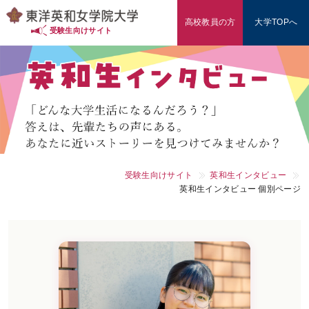
高校教員の方
大学TOPへ
入試情報（東洋英和の多様な入試）
受験生向けサイト
入試対策・データ
学費・奨学金
学部・学科
受験生向けサイト
英和生インタビュー
東洋英和を知る
英和生インタビュー 個別ページ
オープンキャンパス
高校教員の方