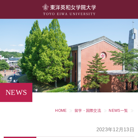
大学概要
学部・学科
キャンパスライフ
留学・国際交流
キャリア・就職
NEWS
研究・社会連携・生涯学習
HOME
留学・国際交流
NEWS一覧
図書館・施設紹介
2023年12月13日
大学院