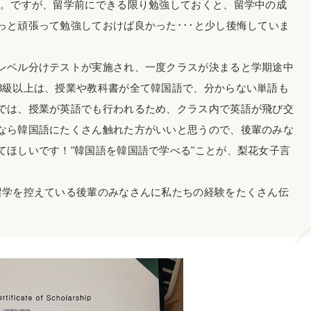
た。ですが、留学前にできる限り勉強しておくと、留学中の成
っと頑張って勉強しておけば良かった･･･と少し後悔していま
レベル分けテストが実施され、一度クラスが決まると学期途中
3級以上は、授業や教科書が全て韓国語で、分からない単語も
では、授業が英語でも行われるため、クラス内で英語が飛び交
なら韓国語にたくさん触れた方がいいと思うので、後輩のみな
てほしいです！"韓国語を韓国語で学べる"ことが、梨花女子言
留学を控えている後輩のみなさんに私たちの経験をたくさん伝