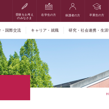
受験をお考え
在学生の方
卒業生の方
保護者の方
のみなさま
学・国際交流
キャリア・就職
研究・社会連携・生涯
H