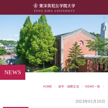
大学概要
学部・学科
キャンパスライフ
留学・国際交流
キャリア・就職
NEWS
研究・社会連携・生涯学習
HOME
留学・国際交流
NEWS一覧
図書館・施設紹介
2023年01月10日
大学院