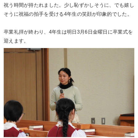
祝う時間が持たれました。少し恥ずかしそうに、でも嬉し
そうに祝福の拍手を受ける
4
年生の笑顔が印象的でした。
卒業礼拝が終わり、
4
年生は明日
3
月
6
日金曜日に卒業式を
迎えます。