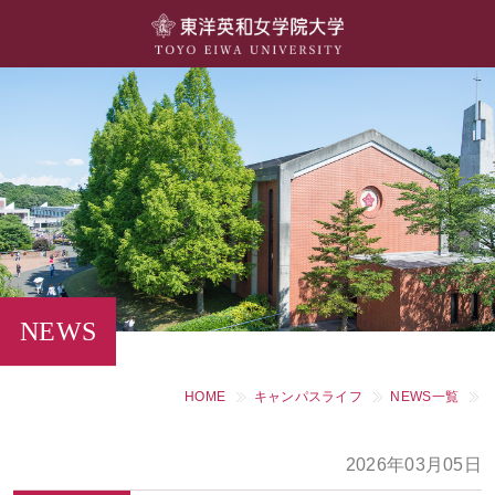
大学概要
学部・学科
キャンパスライフ
留学・国際交流
キャリア・就職
NEWS
研究・社会連携・生涯学習
HOME
キャンパスライフ
NEWS一覧
図書館・施設紹介
2026年03月05日
大学院