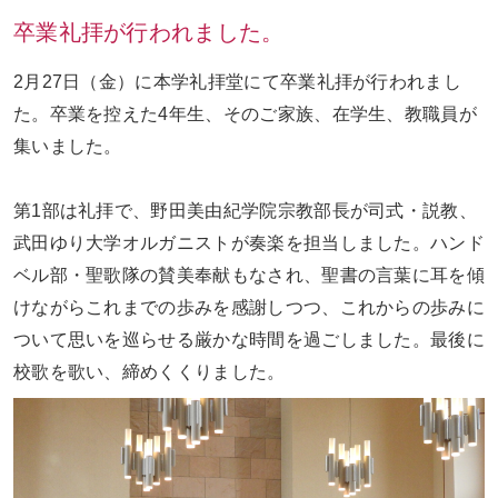
卒業礼拝が行われました。
お問い合わせ
ENGLISH
2
月
27
日（金）に本学礼拝堂にて卒業礼拝が行われまし
た。卒業を控えた
4
年生、そのご家族、在学生、教職員が
集いました。
第
1
部は礼拝で、野田美由紀学院宗教部長が司式・説教、
武田ゆり大学オルガニストが奏楽を担当しました。ハンド
ベル部・聖歌隊の賛美奉献もなされ、聖書の言葉に耳を傾
けながらこれまでの歩みを感謝しつつ、これからの歩みに
ついて思いを巡らせる厳かな時間を過ごしました。最後に
校歌を歌い、締めくくりました。