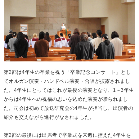
第
2
部は
4
年生の卒業を祝う「卒業記念コンサート」とし
てオルガン演奏・ハンドベル演奏・合唱が披露されまし
た。
4
年生にとってはこれが最後の演奏となり、
1
～
3
年生
からは
4
年生への祝福の思いを込めた演奏が贈られまし
た。司会は初めて放送研究会の
4
年生が担当し、出演者の
紹介も交えながら進行がなされました。
第
2
部の最後には出席者で卒業式を来週に控えた
4
年生を