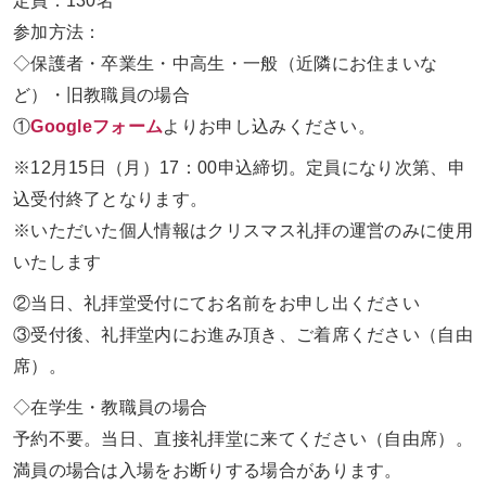
定員：
130
名
参加方法：
◇保護者・卒業生・中高生・一般（近隣にお住まいな
ど）・旧教職員の場合
①
Googleフォーム
よりお申し込みください。
※
12
月
15
日（月）
17
：
00
申込締切。定員になり次第、申
込受付終了となります。
※いただいた個人情報はクリスマス礼拝の運営のみに使用
いたします
②当日、礼拝堂受付にてお名前をお申し出ください
③受付後、礼拝堂内にお進み頂き、ご着席ください（自由
席）。
◇在学生・教職員の場合
予約不要。当日、直接礼拝堂に来てください（自由席）。
満員の場合は入場をお断りする場合があります。