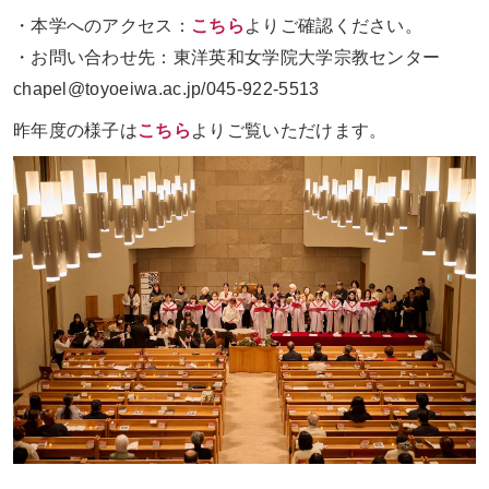
・本学へのアクセス：
こちら
よりご確認ください。
・お問い合わせ先：東洋英和女学院大学宗教センター
chapel@toyoeiwa.ac.jp/045-922-5513
昨年度の様子は
こちら
よりご覧いただけます。