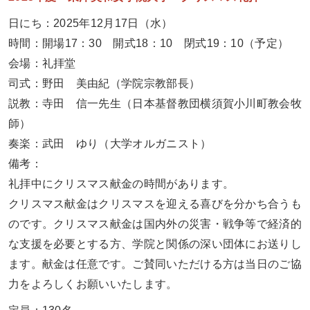
日にち：
2025
年
12
月
17
日（水）
時間：開場
17
：
30
開式
18
：
10
閉式
19
：
10
（予定）
会場：礼拝堂
司式：野田 美由紀（学院宗教部長）
説教：寺田 信一先生（日本基督教団横須賀小川町教会牧
師）
奏楽：武田 ゆり（大学オルガニスト）
備考：
礼拝中にクリスマス献金の時間があります。
クリスマス献金はクリスマスを迎える喜びを分かち合うも
のです。クリスマス献金は国内外の災害・戦争等で経済的
な支援を必要とする方、学院と関係の深い団体にお送りし
ます。献金は任意です。ご賛同いただける方は当日のご協
力をよろしくお願いいたします。