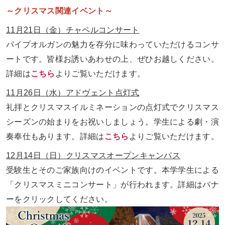
～クリスマス関連イベント～
11
月
21
日（金）チャペルコンサート
パイプオルガンの魅力を存分に味わっていただけるコンサ
ートです。皆様お誘いあわせの上、ぜひお越しください。
詳細は
こちら
よりご覧いただけます。
11
月
26
日（水）アドヴェント点灯式
礼拝とクリスマスイルミネーションの点灯式でクリスマス
シーズンの始まりをお祝いしましょう。学生による劇・演
奏奉仕もあります。詳細は
こちら
よりご覧いただけます。
12
月
14
日（日）クリスマスオープンキャンパス
受験生とそのご家族向けのイベントです。本学学生による
「クリスマスミニコンサート」が行われます。詳細はバナ
ーをクリックしてください。