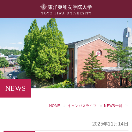
大学概要
学部・学科
キャンパスライフ
留学・国際交流
キャリア・就職
NEWS
研究・社会連携・生涯学習
HOME
キャンパスライフ
NEWS一覧
図書館・施設紹介
2025年11月14日
大学院