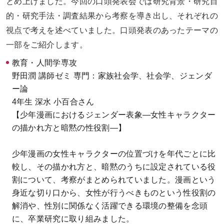
とめ上げました。今回の口頭発表会では研究背景・研究目
的・研究手法・調査結果から考察を導き出し、それぞれの
視点で考えを述べていました。口頭発表のあったテーマの
一部をご紹介します。
教育・人間学専攻
野田潤 講師ゼミ 専門：家族社会学、社会学、ジェンダ
ー論
4年生 深水 小百合さん
【少年漫画におけるジェンダー表象―女性キャラクター
の描かれ方と暗黙の性役割―】
少年漫画の女性キャラクターの位置づけを年代ごとに比
較し、その描かれ方と、暗黙のうちに設定されている役
割について、考察がまとめられていました。漫画という
身近な切り口から、女性が行うべきものという性役割の
解消や、性別に関係なく活躍できる環境の整備を念頭
に、卒業研究に取り組みました。