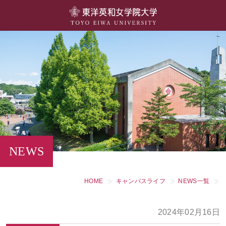
大学概要
学部・学科
キャンパスライフ
留学・国際交流
キャリア・就職
NEWS
研究・社会連携・生涯学習
HOME
キャンパスライフ
NEWS一覧
図書館・施設紹介
2024年02月16日
大学院