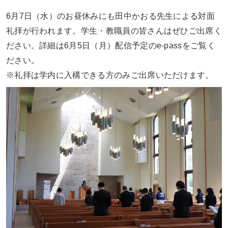
6月
7
日（水）のお昼休みにも田中かおる先生による対面
礼拝が行われます。学生・教職員の皆さんはぜひご出席く
ださい。詳細は
6
月
5
日（月）配信予定の
e-pass
をご覧く
ださい。
※礼拝は学内に入構できる方のみご出席いただけます。