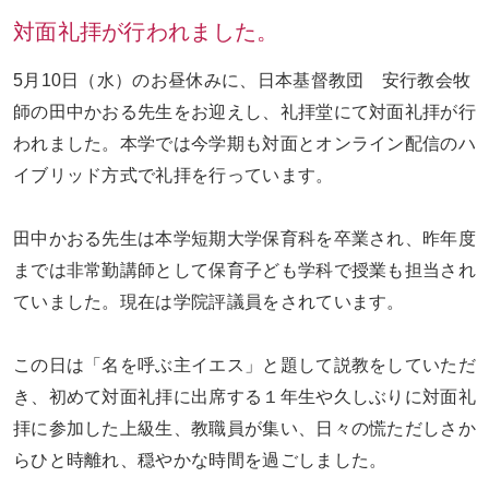
対面礼拝が行われました。
お問い合わせ
ENGLISH
5月10日（水）のお昼休みに、日本基督教団 安行教会牧
師の田中かおる先生をお迎えし、礼拝堂にて対面礼拝が行
われました。本学では今学期も対面とオンライン配信のハ
イブリッド方式で礼拝を行っています。
田中かおる先生は本学短期大学保育科を卒業され、昨年度
までは非常勤講師として保育子ども学科で授業も担当され
ていました。現在は学院評議員をされています。
この日は「名を呼ぶ主イエス」と題して説教をしていただ
き、初めて対面礼拝に出席する１年生や久しぶりに対面礼
拝に参加した上級生、教職員が集い、日々の慌ただしさか
らひと時離れ、穏やかな時間を過ごしました。