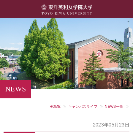
大学概要
学部・学科
キャンパスライフ
留学・国際交流
キャリア・就職
NEWS
研究・社会連携・生涯学習
HOME
キャンパスライフ
NEWS一覧
図書館・施設紹介
2023年05月23日
大学院