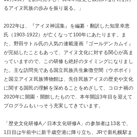
るアイヌ民族の歩みを振り返る。」
2022年は、『アイヌ神謡集』を編纂・翻訳した知里幸恵
氏（1903-1922）が亡くなって100年にあたります。ま
た、野田サトル氏の人気の連載漫画『ゴールデンカムイ』
が完結したこともあって、アイヌ文化に対する関心が高ま
っていますので、この研修も絶好のタイミングになりまし
た。主な訪問先である国立民族共生象徴空間（ウポポイ）
と国立アイヌ民族博物館は、先住民族アイヌの歴史や文化
に関する国民の理解を深めることをめざして、コロナ禍の
2020年に開園・開館したもので、本年開設3年目を迎えて
プログラムもいっそう充実してきています。
「歴史文化研修A／日本文化研修A」の参加者は13名で、
1日目は午前中に新千歳空港に降り立ち、JRで新札幌駅ま