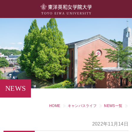
大学概要
学部・学科
キャンパスライフ
留学・国際交流
キャリア・就職
NEWS
研究・社会連携・生涯学習
HOME
キャンパスライフ
NEWS一覧
図書館・施設紹介
2022年11月14日
大学院