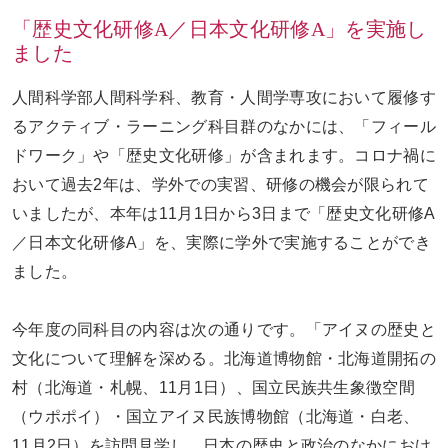
「歴史文化研修A／日本文化研修A」を実施し
ました
お問い合わせ
ENGLISH
人間科学部人間科学科、教育・人間学専攻において履修す
るアクティブ・ラーニング科目群のなかには、「フィール
ドワーク」や「歴史文化研修」が含まれます。コロナ禍に
おいて過去2年は、学外での実習、研修の機会が限られて
いましたが、本年は11月1日から3日まで「歴史文化研修A
／日本文化研修A」を、実際に学外で実施することができ
ました。
今年度の同科目の内容は次の通りです。「アイヌの歴史と
文化について理解を深める。北海道博物館・北海道開拓の
村（北海道・札幌、11月1日）、国立民族共生象徴空間
（ウポポイ）・国立アイヌ民族博物館（北海道・白老、
11月2日）を訪問見学し、日本の歴史と政治のなかにおけ