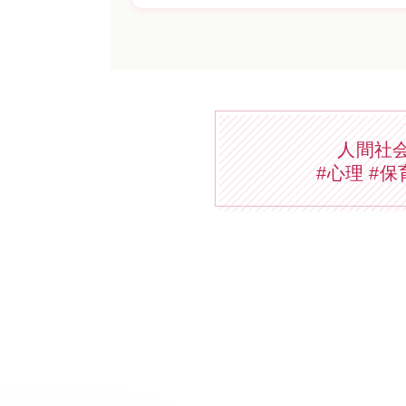
人間社
#心理 #保