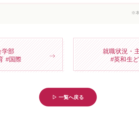
※
会学部
就職状況・
育 #国際
#英和生
▷ 一覧へ戻る