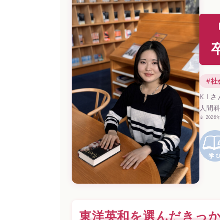
#社
K.I.
人間
※ 202
東洋英和を選んだきっ