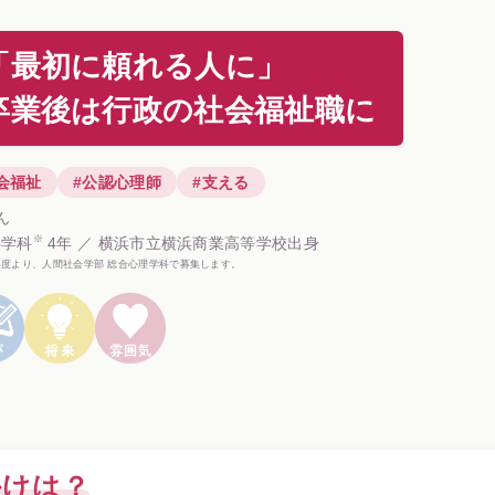
「最初に頼れる人に」
卒業後は行政の社会福祉職に
会福祉
#公認心理師
#支える
さん
※
科学科
4年 ／ 横浜市立横浜商業高等学校出身
6年度より、人間社会学部 総合心理学科で募集します。
かけは？