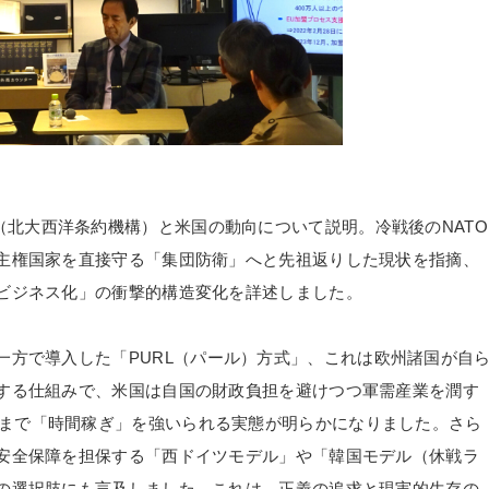
（北大西洋条約機構）と米国の動向について説明。冷戦後の
NATO
主権国家を直接守る「集団防衛」へと先祖返りした現状を指摘、
ビジネス化」の衝撃的構造変化を詳述しました。
一方で導入した「
PURL
（パール）方式」、これは欧州諸国が自
する仕組みで、米国は自国の財政負担を避けつつ軍需産業を潤す
まで「時間稼ぎ」を強いられる実態が明らかになりました。さら
安全保障を担保する「西ドイツモデル」や「韓国モデル（休戦ラ
の選択肢にも言及しました。これは、正義の追求と現実的生存の