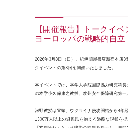
【開催報告】トークイベ
ヨーロッパの戦略的自立
2026年
3
月
8
日（日）、紀伊國屋書店新宿本店
3
クイベントの第
3
回を開催いたしました。
本イベントでは、本学大学院国際協力研究科長
の本学小久保康之教授、欧州安全保障研究第一
河野教授は冒頭、ウクライナ侵攻開始から
4
年
1300
万人以上の避難民を抱える過酷な現状を提
「支援疲れ」という喫緊の課題を提示し、専門