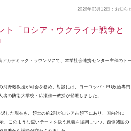
2026年03月12日：お知ら
ント「ロシア・ウクライナ戦争と
」
階アカデミック・ラウンジにて、本学社会連携センター主催のト
の河野毅教授が司会を務め、対談には、ヨーロッパ・
EU
政治専門
人者の防衛大学校・広瀬佳一教授が登壇しました。
経過した現在も、領土の約
2
割がロシア占領下にあり、国内外に
示。このような重いテーマを扱う意義を強調しつつ、西側諸国の
的見地から議論が交わされました。