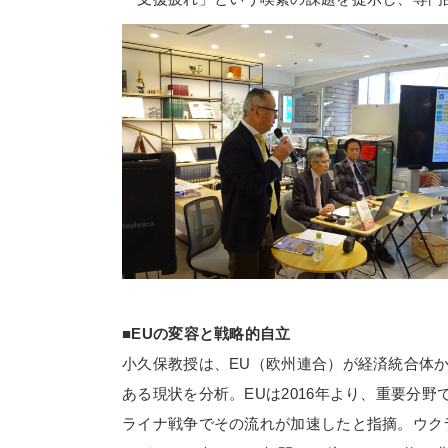
■
EU
の変容と戦略的自立
小久保教授は、
EU
（欧州連合）が経済統合体
ある現状を分析。EUは
2016
年より、重要分野
ライナ戦争でその流れが加速したと指摘。ウク