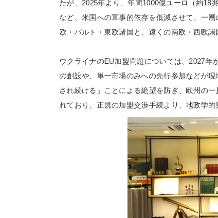
たが、
2025
年より、年間
1000
億ユーロ（約
18
など、米国への軍事的依存を低減させて、一層
欧・バルト・東欧諸国と、遠くの南欧・西欧諸
ウクライナの
EU
加盟問題については、
2027
年
の創設や、単一市場のみへの先行参加などが現
され続ける」ことによる絶望を防ぎ、欧州の一
れており、正規の加盟交渉手続より、地政学的