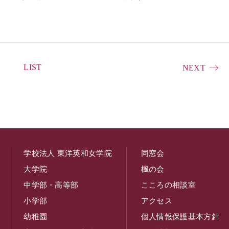
LIST
NEXT
学校法人 東洋英和女学院
同窓会
大学院
楓の会
中学部・高等部
こころの相談室
小学部
アクセス
幼稚園
個人情報保護基本方針