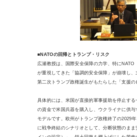
■
NATO
の回帰とトランプ・リスク
広瀬教授は、国際安全保障の力学、特に
NATO
が重視してきた「協調的安全保障」が崩壊し、
第二次トランプ政権誕生がもたらした「支援の
具体的には、米国が直接的軍事援助を停止する
の資金で米国兵器を購入し、ウクライナに供与
モデルです。欧州がトランプ政権終了の
2029
年
に戦争終結のシナリオとして、分断状態のまま
インの設定）」、領土回復を棚上げにした苦肉