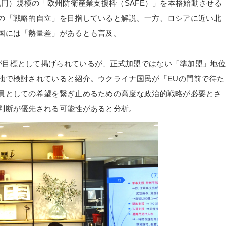
兆円）規模の「欧州防衛産業支援枠（SAFE）」を本格始動させる
の「戦略的自立」を目指していると解説。一方、ロシアに近い北
国には「熱量差」があるとも言及。
が目標として掲げられているが、正式加盟ではない「準加盟」地位
地で検討されていると紹介。ウクライナ国民が「
EU
の門前で待た
員としての希望を繋ぎ止めるための高度な政治的戦略が必要とさ
判断が優先される可能性があると分析。